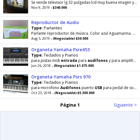
Se vende televisor lg 32 pulgadas lcd muy buena imagen y sonido tiene
Nov 9, 2019
- $340.000
Reproductor de Audio
Type:
Parlantes
Parlante reproductor de música. Color azul Aguamarina. Salida
Aug 5, 2019
- (Negociable) $50.000
Organeta Yamaha Psre453
Type:
Teclados y Pianos
para pistas midi
entrada
para
audífonos
y para amplificar para pedal de sostein i Audio in para MP3
Jun 26, 2018
- (Negociable) $1.075.000
Organeta Yamaha Psrs 970
Type:
Teclados y Pianos
para microfono
Audifonos
puerto
USB
para pedal de sostein y
Oct 23, 2018
- (Negociable) $5.300.000
Página 1
Siguiente >