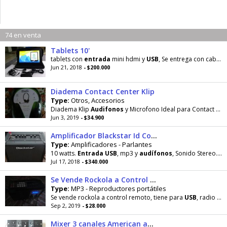
74 en venta
Tablets 10'
tablets con
entrada
mini hdmi y
USB
, Se entrega con cable OTG,
Jun 21, 2018
- $200.000
Diadema Contact Center Klip
Type:
Otros, Accesorios
Diadema Klip
Audifonos
y Microfono Ideal para Contact Center
Jun 3, 2019
- $34.900
Amplificador Blackstar Id Core 10
Type:
Amplificadores - Parlantes
10 watts.
Entrada
USB
, mp3 y
audífonos
, Sonido Stereo. Envío pago por el comprador
Jul 17, 2018
- $340.000
Se Vende Rockola a Control Remoto
Type:
MP3 - Reproductores portátiles
Se vende rockola a control remoto, tiene para
USB
, radio AM, FM, micrófono,
Sep 2, 2019
- $28.000
Mixer 3 canales American audio Q-D6 y Tarjeta de sonido usb