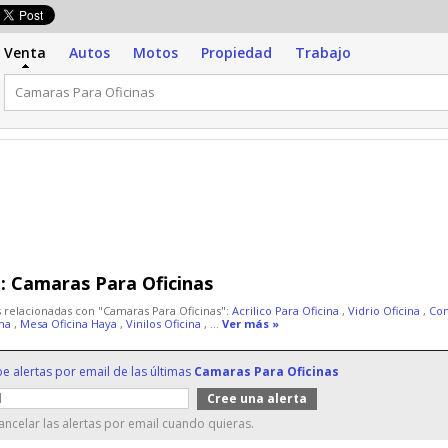
Venta
Autos
Motos
Propiedad
Trabajo
:
Camaras Para Oficinas
 relacionadas con "Camaras Para Oficinas":
Acrilico Para Oficina
,
Vidrio Oficina
,
Co
ina
,
Mesa Oficina Haya
,
Vinilos Oficina
, ...
Ver más »
be alertas por email de las últimas
Camaras Para Oficinas
ncelar las alertas por email cuando quieras.