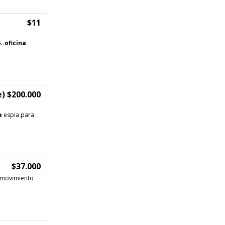
$11
 .
oficina
) $200.000
a
espia para
$37.000
e movimiento