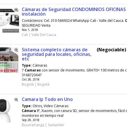
Cámaras de Seguridad CONDOMINIOS OFICINAS 
instalación
Contáctenos: Cel. 310-5869324 WhatsApp Cali - Valle del Cauca.
SEGURIDAD Venta
Nov 1, 2018
Cali | Valle Del Cauca
Sistema completo cámaras de
(Negociable) 
seguridad para locales, oficinas,
etc
Type:
Cámaras
7
Camaras
con sensor de movimiento. GRATIS= 100 metros de c
3168723647
Oct 28, 2018
Bogotá | Bogotá
Camara Ip Todo en Uno
Type:
Otros, Video Cámaras
Cámara
IP, Xiaomi, con ranura SD, sensor de movimientos, fácil 
monitoreo en tiempo real
Sep 28, 2018
Bucaramanga | Santander