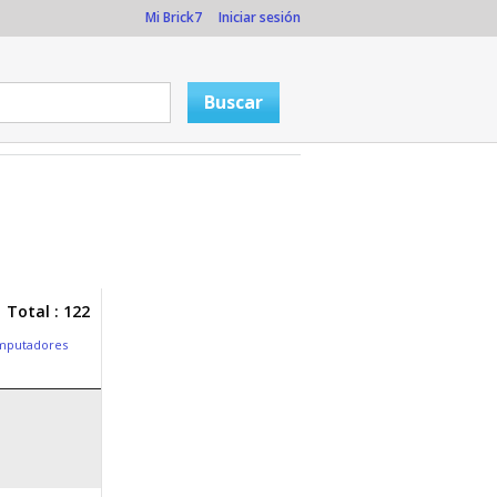
Mi Brick7
Iniciar sesión
Total : 122
mputadores