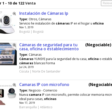
 1 - 10 de 122
Venta
Instalación de Cámaras Ip
Type:
Otros, Cámaras
Servicio he instalación de
cámaras
IP en el hogar u
oficina
Nov 1, 2019
Bogotá | Bogotá
Cámaras de seguridad para tu
(Negociable) 
casa, oficina o establecimiento
Type:
Cámaras
Cámaras
YUNSYE para la seguridad de tu casa,
oficina
o establ
cámaras
blancas Forma
Jul 24, 2019
Cúcuta | Norte De Santander
Camaras IP con microfono
(Negociable
Type:
Negocio - Comercio
Nueva
camara
IP con micronofo, permite colocar memoria micr
ideal para casas,
oficinas
Nov 17, 2019
Barranquilla | Atlántico