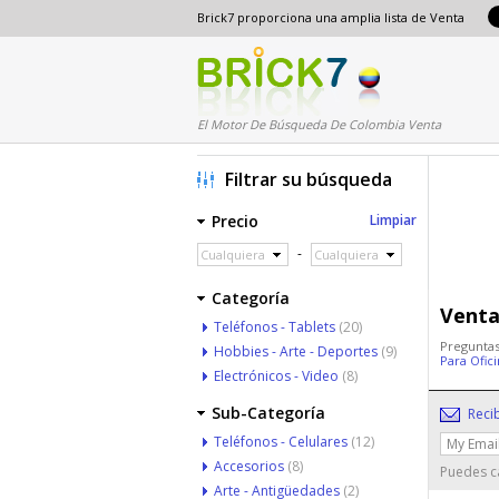
Brick7 proporciona una amplia lista de Venta
El Motor De Búsqueda De Colombia Venta
Filtrar su búsqueda
Precio
Limpiar
-
Cualquiera
Cualquiera
Categoría
Venta
Teléfonos - Tablets
(20)
Preguntas
Hobbies - Arte - Deportes
(9)
Para Ofic
Electrónicos - Video
(8)
Sub-Categoría
Reci
Teléfonos - Celulares
(12)
Accesorios
(8)
Puedes ca
Arte - Antigüedades
(2)