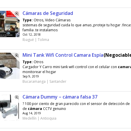
Cámaras de Seguridad
Type:
Otros, Video Cámaras
sistemas de seguridad cuida lo que amas ,proteje tu hogar .fincas
familia .te instalamos
Oct 12, 2018
Ibagué | Tolima
Mini Tank Wifi Control Camara Espía
(Negociable
Type:
Otros
Cargador Y Carro mini tank wifi control con el celular con
camar
monitorear el hogar
Sep 9, 2019
Bucaramanga | Santander
Cámara Dummy – cámara falsa 37
? 100 por ciento de gran parecido con el sensor de detección d
de
cámara
CCTV genuino
Aug 14, 2019
Medellín | Antioquia