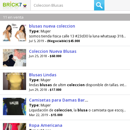
11 en venta
blusas nueva coleccion
Type:
Mujer
somos tienda fisica calle 13 #23d30 la luna whatsaap 3184684731
Jul 5, 2019
- (Negociable) $45.000
Coleccion Nueva Blusas
Jun 25, 2018
- $60.000
Blusas Lindas
Type:
Mujer
lindas
blusas
de ultim
coleccion
disponible dn tallas. intagram @chivis_clothes
Jun 29, 2018
- $17.000
Camisetas para Damas Baratas
Type:
Mujer
Liquidación de
coleccion
, la
blusa
o camiseta que escojas una en $15 mil dos en $25mil
Mar 22, 2019
- $15.000
Ropa Americana