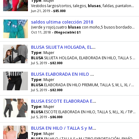
Type:
Mujer
Vestidos largos/cortos, talegos,
blusas
, faldas, pantalones super económicos por cambio
Jun 21, 2019
- $85.000
saldos ultima colección 2018
(verde y rojo),cuatro
blusas
con moño,5 busos bordados con capota,dos bermudas,4 camisetas ,7 gorros
Oct 11, 2018
- (Negociable) $1
BLUSA SILUETA HOLGADA, ELABORADA EN HILO, TALLA S y M / ENVÍO GRATIS
Type:
Mujer
BLUSA
SILUETA HOLGADA, ELABORADA EN HILO, TALLA S y M / ENVÍO GRATIS. MATERIAL: HILO PREMIUM
Jul 5, 2019
- $82.000
BLUSA ELABORADA EN HILO PREMIUM, TALLA S, M, L, XL / PRODUCTO COLOMBIANO, TIPO EXPORTACIÓN
Type:
Mujer
BLUSA
ELABORADA EN HILO PREMIUM, TALLA S, M, L, XL / PRODUCTO COLOMBIANO, TIPO EXPORTACIÓN
Jul 5, 2019
- $82.000
BLUSA ESCOTE ELABORADA EN HILO, TALLA S, M,L, XL / TIPO EXPORTACIÓN, ENVÍO GRATIS
Type:
Mujer
BLUSA
ESCOTE ELABORADA EN HILO, TALLA S, M,L, XL / TIPO EXPORTACIÓN, ENVÍO GRATIS. MATERIAL: HILO
Jul 5, 2019
- $86.000
BLUSA EN HILO / TALLA S y M / TIPO EXPORTACIÓN, ENVÍO SIN COSTO
Type:
Mujer
BLUSA
EN HILO / TALLA S y M / TIPO EXPORTACIÓN, ENVÍO SIN COSTO. REFERENCIA: 2382. TALLAS: S, M