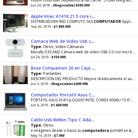
Fusion controller hubMemoria de Cache´: 512KB integrada al
Jun 24, 2018
- (Negociable) $500.000
Apple Imac A1418 21.5 core i5 Ram 8gb1 Tera Leer descripcion
DISTRIBUIDORA RED COMPUTO SAS
COMPUTADOR
Apple Imac A1418 21.5***2013 INTEL CORE I5 2400 RAM DE 8GB
Sep 20, 2019
- $1.800.000
Camara Web de Video Usb con Microfono
Type:
Otros, Video Cámaras
Macally ICECAM2 Cámara web de video USB 2.0 con micrófono incorporado (blanco) IceCam2 es una cámara web de video USB 2.0 con micrófono. Es...
Jul 24, 2019
- $150.000
Bose Companion 20 en Caja Adaptador Bluetooth Recargable
Type:
Parlantes
DESCRIPCIÓN DEL PRODUCTO Mejore drásticamente el audio de su
Jun 3, 2019
- (Negociable) $699.990
Computador Portatil Asus Cori 3 Dd 1tb Ddr 4 8gb Video 2gb
PORTATIL ASUS X541UJ-GQ035 INTEL COREI3 6006U 15.6"PULGADAS GT920MX La Serie X541UJ de portátiles ASUS ofrece un equilibrio ideal de precio y...
Jun 6, 2019
- $1.669.000
Cable Usb Belkin Tipo C Adapter 1.2m
Type:
Otros
e imágenes desde o hacia su
computadora
portátil en
segundos
May 14, 2019
- $7.900