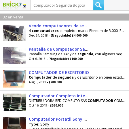
32 en venta
Vendo computadores de segunda
4
computadores
completos marca Phenom de 3.000, RAM de 8 Gigas,Disco duro de 1 Tera, tarjeta
Dec 24, 2018
- (Negociable) $4.000.000
Pantalla de Computador Samsung
Pantalla Samsung de 14" y de
segunda
, con algunos pequeños rallones en dos costados.
Oct 6, 2018
- (Negociable) $100.000
COMPUTADOR DE ESCRITORIO
Computador
de
segunda
y de Escritorio en buen estado con los siguientes accesorios. 1. PANTALLA
Aug 5, 2019
- $700.000
Computador Completo Intel core i5 Tercera-4gb500gbLCD19
DISTRIBUIDORA RED COMPUTO SAS
COMPUTADOR
COMPLETO INTEL CORE I5 3470 3.200 GHZ RAM DE 4GB DDR3
Oct 16, 2019
- $550.000
Computador Portatil Sony Vaio Modelo 31311u
Type:
Sony