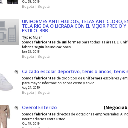
Oct 28, 2019
Bogotá | Bogotá
UNIFORMES ANTI FLUIDOS, TELAS ANTICLORO, E
TELA RIGIDA O LICRADA CON EL MEJOR PRECIO Y
ESTILO. BBB
Type:
Mujer
Somos
fabricantes
de
uniformes
para todas las áreas. El
uni
fabrica según las indicaciones
Jun 25, 2018
Bogotá | Bogotá
Calzado escolar deportivo, tenis blancos, tenis 
Somos
fabricantes
de todo tipo de
uniformes
escolares y emp
para mayor informacion sobre costo y envio
Aug 21, 2019
Bogotá | Bogotá
Overol Enterizo
(Negociabl
Somos
fabricantes
directos de dotaciones empresariales; Al no 
intermediarios entre usted
Oct 19, 2019