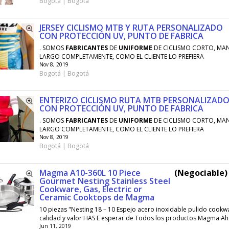
Bogotá | Bogotá
JERSEY CICLISMO MTB Y RUTA PERSONALIZADO
CON PROTECCIÓN UV, PUNTO DE FABRICA
. SOMOS
FABRICANTES
DE
UNIFORME
DE CICLISMO CORTO, MA
LARGO COMPLETAMENTE, COMO EL CLIENTE LO PREFIERA
Nov 8, 2019
Bogotá | Bogotá
ENTERIZO CICLISMO RUTA MTB PERSONALIZAD
CON PROTECCIÓN UV, PUNTO DE FABRICA
. SOMOS
FABRICANTES
DE
UNIFORME
DE CICLISMO CORTO, MA
LARGO COMPLETAMENTE, COMO EL CLIENTE LO PREFIERA
Nov 8, 2019
Bogotá | Bogotá
Magma A10-360L 10 Piece
(Negociable) 
Gourmet Nesting Stainless Steel
Cookware, Gas, Electric or
Ceramic Cooktops de Magma
10 piezas "Nesting 18 – 10 Espejo acero inoxidable pulido cookw
calidad y valor HAS E esperar de Todos los productos Magma Aho
Jun 11, 2019