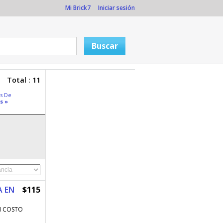
Mi Brick7
Iniciar sesión
Total : 11
s De
s »
A EN
$115
N COSTO