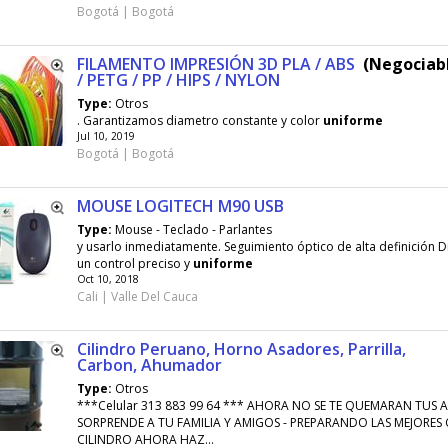
Bogotá | Bogotá
FILAMENTO IMPRESIÓN 3D PLA / ABS
(Negociabl
/ PETG / PP / HIPS / NYLON
Type:
Otros
. Garantizamos diametro constante y color
uniforme
Jul 10, 2019
Bogotá | Bogotá
MOUSE LOGITECH M90 USB
Type:
Mouse - Teclado - Parlantes
y usarlo inmediatamente. Seguimiento óptico de alta definición D
un control preciso y
uniforme
Oct 10, 2018
Cali | Valle Del Cauca
Cilindro Peruano, Horno Asadores, Parrilla,
Carbon, Ahumador
Type:
Otros
***Celular 313 883 99 64 *** AHORA NO SE TE QUEMARAN TUS 
SORPRENDE A TU FAMILIA Y AMIGOS - PREPARANDO LAS MEJORES 
CILINDRO AHORA HAZ...