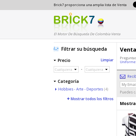
Brick7 proporciona una amplia lista de Venta
El Motor De Búsqueda De Colombia Venta
Filtrar su búsqueda
Venta
Preguntas
Precio
Limpiar
Uniform
-
Cualquiera
Cualquiera
Reci
Categoría
Hobbies - Arte - Deportes
(4)
Puedes ca
Mostrar todos los filtros
Mostrar