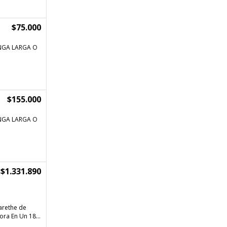
$75.000
NGA LARGA O
O
$155.000
NGA LARGA O
$1.331.890
arethe de
ra En Un 18...