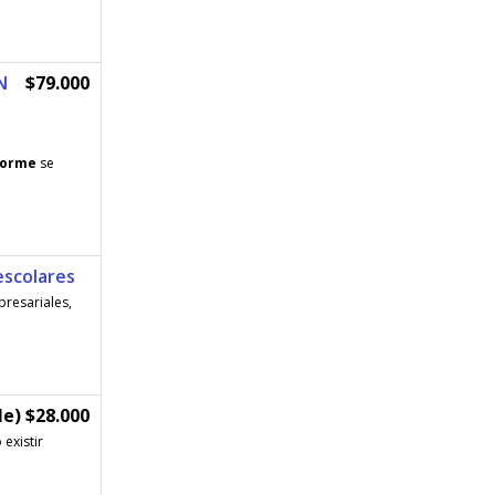
N
$79.000
forme
se
escolares
resariales,
e) $28.000
existir