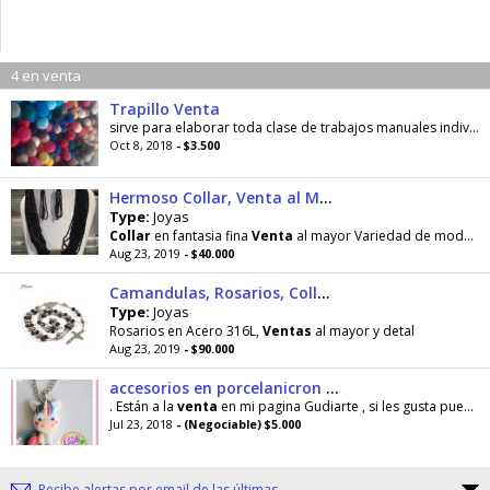
4 en venta
Trapillo Venta
sirve para elaborar toda clase de trabajos manuales individuales , bolsos , materas ,
Oct 8, 2018
- $3.500
Hermoso Collar, Venta al Mayor variedad de modelos
Type:
Joyas
Collar
en fantasia fina
Venta
al mayor Variedad de modelos
Aug 23, 2019
- $40.000
Camandulas, Rosarios, Collar, Cadena en Acero
Type:
Joyas
Rosarios en Acero 316L,
Ventas
al mayor y detal
Aug 23, 2019
- $90.000
accesorios en porcelanicron , aretes , llaveros, collares
. Están a la
venta
en mi pagina Gudiarte , si les gusta pueden contactarme 3007300497 Estoy ubicada en Bogota- Bosa
Jul 23, 2018
- (Negociable) $5.000
Recibe alertas por email de las últimas