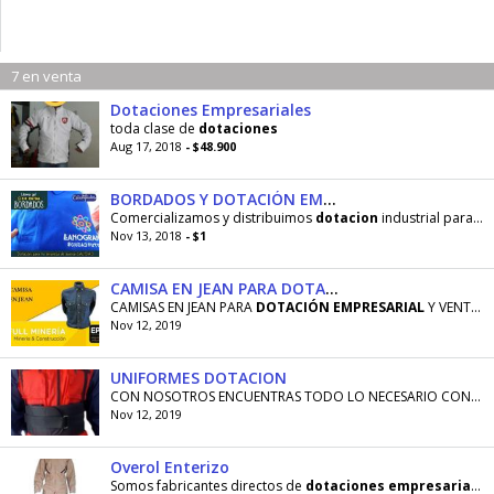
7 en venta
Dotaciones Empresariales
toda clase de
dotaciones
Aug 17, 2018
- $48.900
BORDADOS Y DOTACIÓN EMPRESARIAL
Comercializamos y distribuimos
dotacion
industrial para empresas, contamos con maquina bordadora
Nov 13, 2018
- $1
CAMISA EN JEAN PARA DOTACIÓN
CAMISAS EN JEAN PARA
DOTACIÓN
EMPRESARIAL
Y VENTA AL DELTAL. CONTACTANOS! 3015702681
Nov 12, 2019
UNIFORMES DOTACION
CON NOSOTROS ENCUENTRAS TODO LO NECESARIO CON
DO
Nov 12, 2019
Overol Enterizo
Somos fabricantes directos de
dotaciones
empresariales